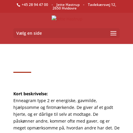
+45 28 94 47 00
- Jette Hastrup - Tavlekærsvej 12,
2650 Hvidovre
Vælg en side
Kort beskrivelse:
Enneagram type 2 er energiske, gavmilde,
hjælpsomme og fintmærkende. De giver af et go
dt
hjerte, og er dårlige til selv at modtage. De
påskønner andre, kommer ofte med gaver, og er
meget opmærksomme på, hvordan andre har det. De