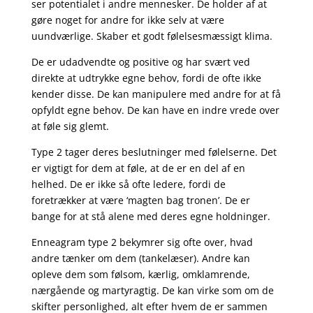
ser potentialet i andre mennesker. De holder af at
gøre noget for andre for ikke selv at være
uundværlige. Skaber et godt følelsesmæssigt klima.
De er udadvendte og positive og har svært ved
direkte at udtrykke egne behov, fordi de ofte ikke
kender disse. De kan manipulere med andre for at få
opfyldt egne behov. De kan have en indre vrede over
at føle sig glemt.
Type 2 tager deres beslutninger med følelserne. Det
er vigtigt for dem at føle, at de er en del af en
helhed. De er ikke så ofte ledere, fordi de
foretrækker at være ‘magten bag tronen’. De er
bange for at stå alene med deres egne holdninger.
Enneagram type 2 bekymrer sig ofte over, hvad
andre tænker om dem (tankelæser). Andre kan
opleve dem som følsom, kærlig, omklamrende,
nærgående og martyragtig. De kan virke som om de
skifter personlighed, alt efter hvem de er sammen