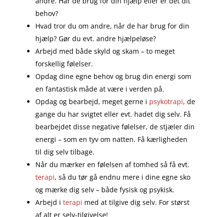
andre. Har de brug for din hjælp eller er det dit
behov?
Hvad tror du om andre, når de har brug for din
hjælp? Gør du evt. andre hjælpeløse?
Arbejd med både skyld og skam – to meget
forskellig følelser.
Opdag dine egne behov og brug din energi som
en fantastisk måde at være i verden på.
Opdag og bearbejd, meget gerne i
psykotrapi
, de
gange du har svigtet eller evt. hadet dig selv. Få
bearbejdet disse negative følelser, de stjæler din
energi – som en tyv om natten. Få kærligheden
til dig selv tilbage.
Når du mærker en følelsen af tomhed så få evt.
terapi
, så du tør gå endnu mere i dine egne sko
og mærke dig selv – både fysisk og psykisk.
Arbejd i
terapi
med at tilgive dig selv. For størst
af alt er selv-tilgivelse!