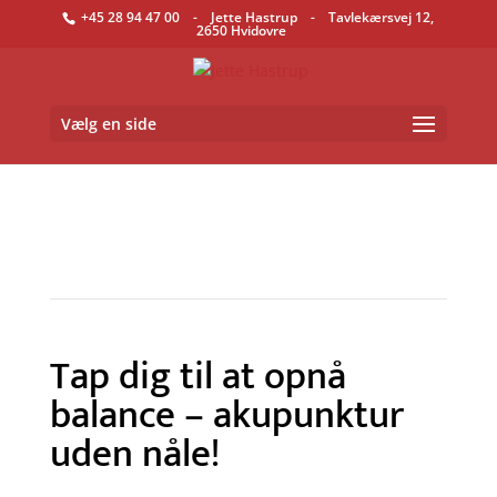
+45 28 94 47 00
- Jette Hastrup - Tavlekærsvej 12,
2650 Hvidovre
Vælg en side
Tap dig til at opnå
balance – akupunktur
uden nåle!