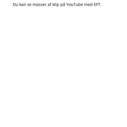
Du kan se masser af klip på YouTube med EFT.
Emotionel Friheds Teknik (EFT)
Matrix Reimprinting (MR)
Matrix Birth Reimprinting (MBR)
META-EFT Danmarks hjemmeside.