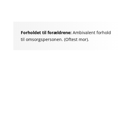
Forholdet til forældrene:
Ambivalent forhold
til omsorgspersonen. (Oftest mor).
METAsundhed
og eksempler på evt.
symptomer/sygdomme for Enneagram type
8:
De kan undgå lægebesøg og nødvendige
undersøgelser.
De har ofte en høj
stresstærskel
, som
pludselig kan bryde sammen.
De kan negligere dårlige spisevaner,
alkohol og stoffer – for det går jo nok, og
ellers må de jo tage kampen op mod