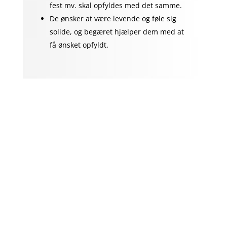
fest mv. skal opfyldes med det samme.
De ønsker at være levende og føle sig
solide, og begæret hjælper dem med at
få ønsket opfyldt.
Fri og ude af ‘boksen’: Uskyld – Sandhed
De er mulighedsorienterede.
De har indflydelse på andre mennesker og
deres verden.
De er visionære og konstruktive.
De er generøse.
De er nærværende og tør vise deres
sårbarhed, kærlighed og tillid.
De ved, hvordan det er at være ‘uskyldig’,
og hvor deres plads er i verden. Paraderne