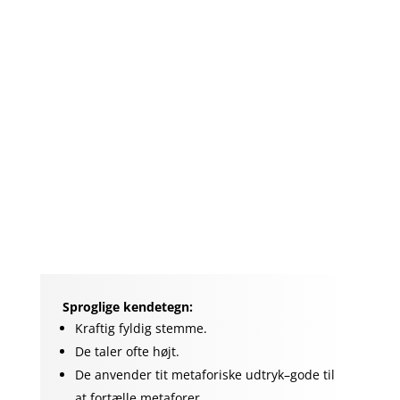
når, der er tab af kontrol.
De kan have planer om hævn og vise en
truende adfærd.
Al aktivitet sker i hovedet.
De er sort/hvid tænkende og kan indeholde
planer om hævn.
De bliver mere stille, og studerer egne og
andres reaktioner.
De kan finde på ikke at tage telefonen eller
lukke op, hvis du ringer på døren.
Sproglige kendetegn:
Kraftig fyldig stemme.
De taler ofte højt.
De anvender tit metaforiske udtryk–gode til
at fortælle metaforer.