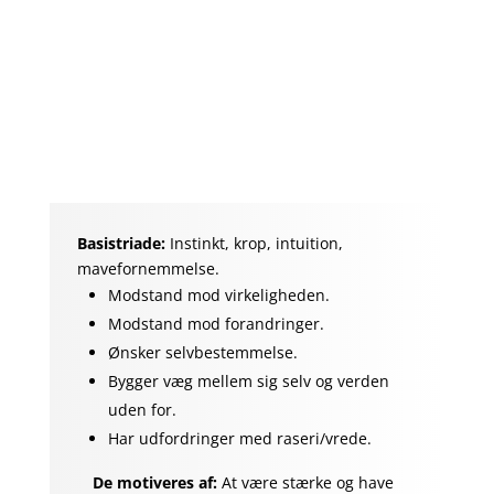
er sænket og behovet for kontrol er trukket
i baggrunden.
De formår at vente med at handle og
udtrykke sig og lader andre komme til
fadet, så de har en chance.
Basistriade:
Instinkt, krop, intuition,
mavefornemmelse.
Modstand mod virkeligheden.
Modstand mod forandringer.
Ønsker selvbestemmelse.
Bygger væg mellem sig selv og verden
uden for.
Har udfordringer med raseri/vrede.
De motiveres af:
At være stærke og have